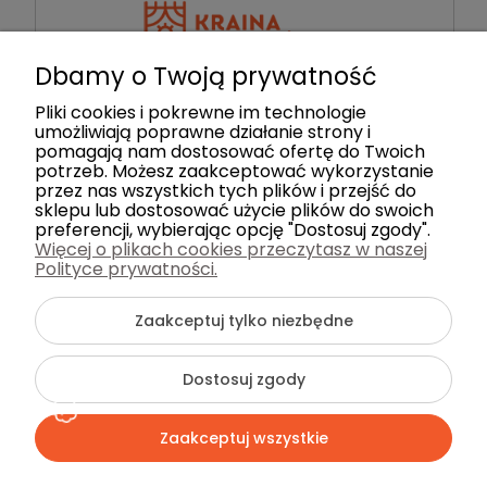
Dbamy o Twoją prywatność
Pliki cookies i pokrewne im technologie
+48 884 111 844
umożliwiają poprawne działanie strony i
Napisz do nas!
pomagają nam dostosować ofertę do Twoich
potrzeb. Możesz zaakceptować wykorzystanie
przez nas wszystkich tych plików i przejść do
sklepu lub dostosować użycie plików do swoich
preferencji, wybierając opcję "Dostosuj zgody".
©2026 Wszelkie Prawa Zastrzeżone | Kraina
Więcej o plikach cookies przeczytasz w naszej
Dywanów
Polityce prywatności.
Szablon Flex by
Ecommercy
Zaakceptuj tylko niezbędne
Dostosuj zgody
Pokaż pełną wersję strony
Zaakceptuj wszystkie
Sklep internetowy Shoper Premium