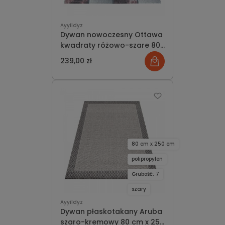
Ayyildyz
Dywan nowoczesny Ottawa
kwadraty różowo-szare 80
cm x 250 cm
239,00 zł
80 cm x 250 cm
polipropylen
Grubość: 7
szary
Ayyildyz
Dywan płaskotakany Aruba
szaro-kremowy 80 cm x 250