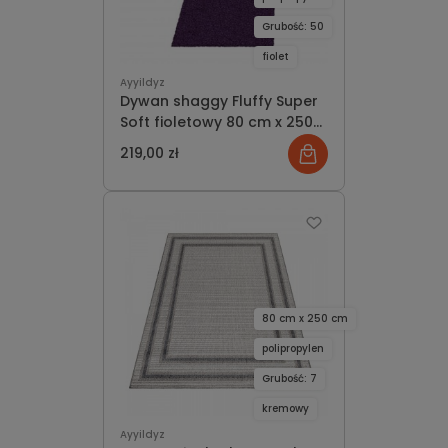
Grubość: 50
fiolet
Ayyildyz
Dywan shaggy Fluffy Super
Soft fioletowy 80 cm x 250
cm
219,00 zł
80 cm x 250 cm
polipropylen
Grubość: 7
kremowy
Ayyildyz