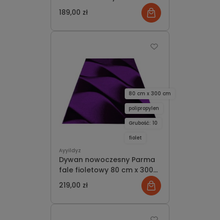
cm
189,00 zł
80 cm x 300 cm
polipropylen
Grubość: 10
fiolet
Ayyildyz
Dywan nowoczesny Parma
fale fioletowy 80 cm x 300
cm
219,00 zł