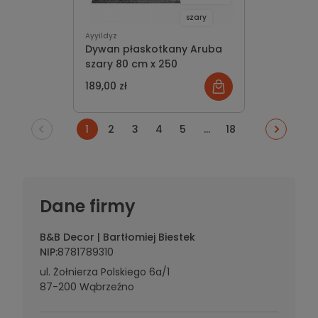
szary
Ayyildyz
Dywan płaskotkany Aruba
szary 80 cm x 250
189,00 zł
1
2
3
4
5
...
18
Dane firmy
B&B Decor | Bartłomiej Biestek
NIP:
8781789310
ul. Żołnierza Polskiego 6a/1
87-200 Wąbrzeźno