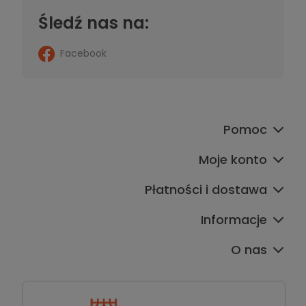
Śledź nas na:
Facebook
Pomoc
Moje konto
Płatności i dostawa
Informacje
O nas