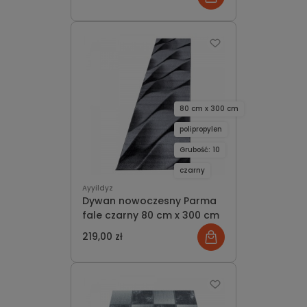
80 cm x 300 cm
polipropylen
Grubość: 10
czarny
Ayyildyz
Dywan nowoczesny Parma
fale czarny 80 cm x 300 cm
219,00 zł