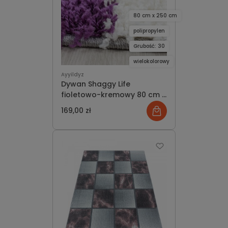
80 cm x 250 cm
polipropylen
Grubość: 30
wielokolorowy
Ayyildyz
Dywan Shaggy Life
fioletowo-kremowy 80 cm x
250 cm
169,00 zł