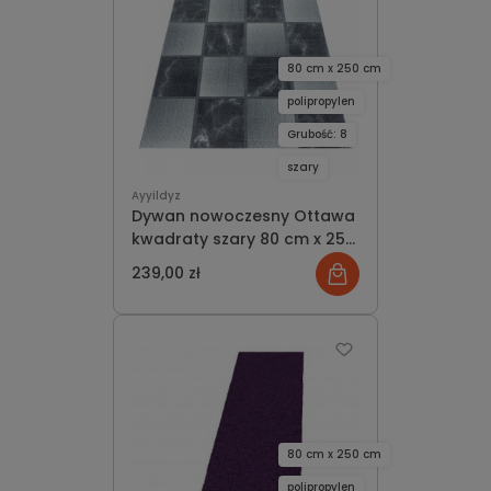
80 cm x 250 cm
polipropylen
Grubość: 8
szary
Ayyildyz
Dywan nowoczesny Ottawa
kwadraty szary 80 cm x 250
cm
239,00 zł
80 cm x 250 cm
polipropylen