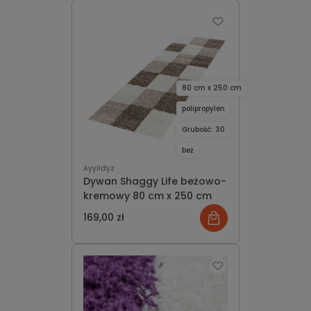
80 cm x 250 cm
polipropylen
Grubość: 30
beż
Ayyildyz
Dywan Shaggy Life beżowo-
kremowy 80 cm x 250 cm
169,00 zł