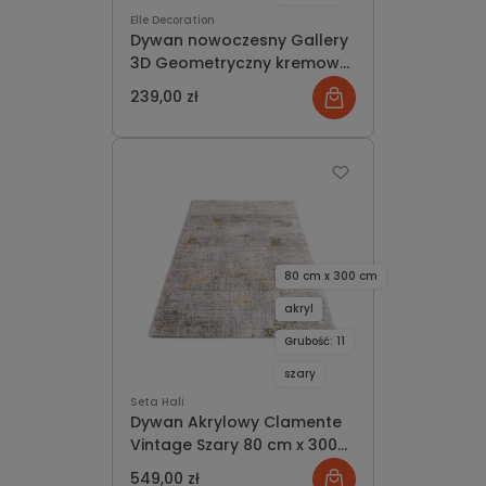
Elle Decoration
Dywan nowoczesny Gallery
3D Geometryczny kremowy
80 cm x 240 cm
239,00 zł
80 cm x 300 cm
akryl
Grubość: 11
szary
Seta Hali
Dywan Akrylowy Clamente
Vintage Szary 80 cm x 300
cm
549,00 zł