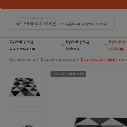
Potrzebujesz pomocy?
+48884111844
shop@krainadywanow.pl
Dywany wg
Dywany wg
Dywany
pomieszczeń
koloru
rodzaju
Strona główna
Dywany wg rodzaju
Dywan Lotto trójkaty szar
Produkt niedostępny