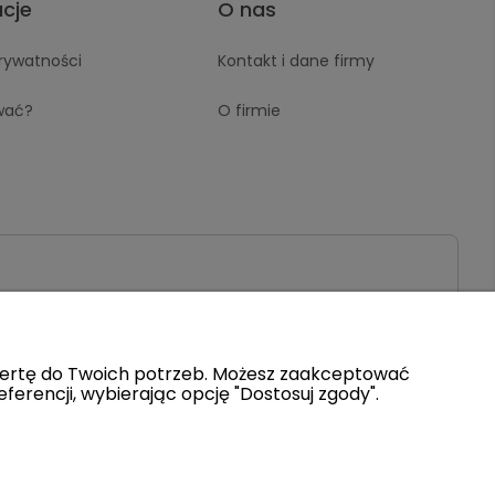
acje
O nas
prywatności
Kontakt i dane firmy
wać?
O firmie
ofertę do Twoich potrzeb. Możesz zaakceptować
ferencji, wybierając opcję "Dostosuj zgody".
Szablon Flex by
Ecommercy