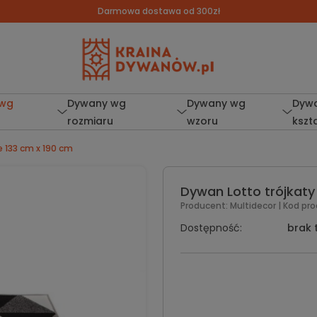
Darmowa dostawa od 300zł
 wg
Dywany wg
Dywany wg
Dyw
rozmiaru
wzoru
kszt
e 133 cm x 190 cm
Dywan Lotto trójkaty
Producent:
Multidecor
| Kod pr
Dostępność:
brak 