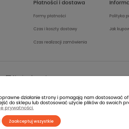
Płatności i dostawa
Inform
Formy płatności
Polityka 
Czas i koszty dostawy
Jak kupo
Czas realizacji zamówienia
Napisz do nas!
ą poprawne działanie strony i pomagają nam dostosować 
ejść do sklepu lub dostosować użycie plików do swoich pre
ce prywatności.
w
Sklep internetowy Shoper Premium
Zaakceptuj wszystkie