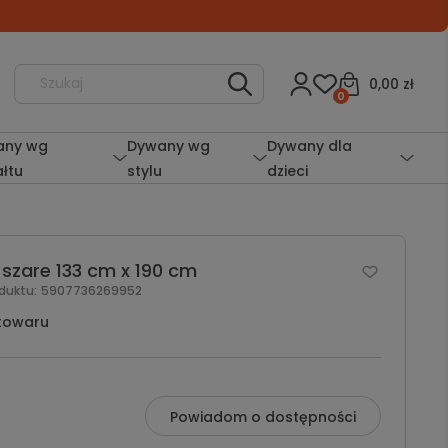
0,00 zł
0
any wg
Dywany wg
Dywany dla
ałtu
stylu
dzieci
 szare 133 cm x 190 cm
oduktu:
5907736269952
towaru
Powiadom o dostępności