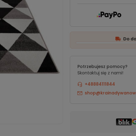
Do d
Potrzebujesz pomocy?
Skontaktuj się z nami!
+48884111844
shop@krainadywanow.