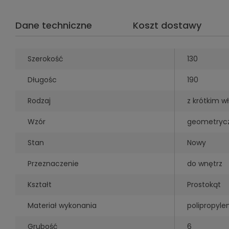
Dane techniczne
Koszt dostawy
Szerokość
130
Długośc
190
Rodzaj
z krótkim w
Wzór
geometryc
Stan
Nowy
Przeznaczenie
do wnętrz
Kształt
Prostokąt
Materiał wykonania
polipropyle
Grubość
6