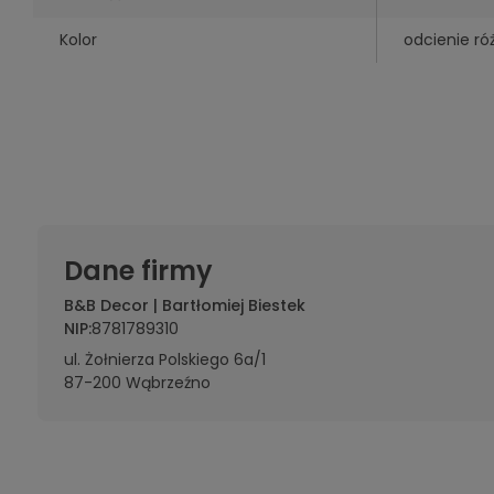
Kolor
odcienie r
Dane firmy
B&B Decor | Bartłomiej Biestek
NIP:
8781789310
ul. Żołnierza Polskiego 6a/1
87-200 Wąbrzeźno