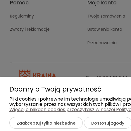
Pomoc
Moje konto
Regulaminy
Twoje zamówienia
Zwroty i reklamacje
Ustawienia konta
Przechowalnia
+48 884 111 844
Dbamy o Twoją prywatność
Pliki cookies i pokrewne im technologie umożliwiaj
wykorzystanie przez nas wszystkich tych plików i prz
Więcej o plikach cookies przeczytasz w naszej Polity
©2026 Wszelkie Prawa Zastrzeżone | Kraina Dywanó
Zaakceptuj tylko niezbędne
Dostosuj zgody