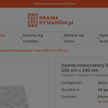
Darmowa dostawa od 300zł
 wg
Dywany wg
Dywany wg
Dyw
rozmiaru
wzoru
kszt
Casa romby kremowo-szary 200 cm x 290 cm
Dywan nowoczesny 3
200 cm x 290 cm
Producent:
Ayyildyz
| Kod produ
Dostępność:
duża 
Wysyłka w:
24 go
Dostawa:
Darm
sprawd