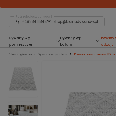
Potrzebujesz pomocy?
+48884111844
shop@krainadywanow.pl
Dywany wg
Dywany wg
Dywany
pomieszczeń
koloru
rodzaju
Strona główna
Dywany wg rodzaju
Dywan nowoczesny 3D La 