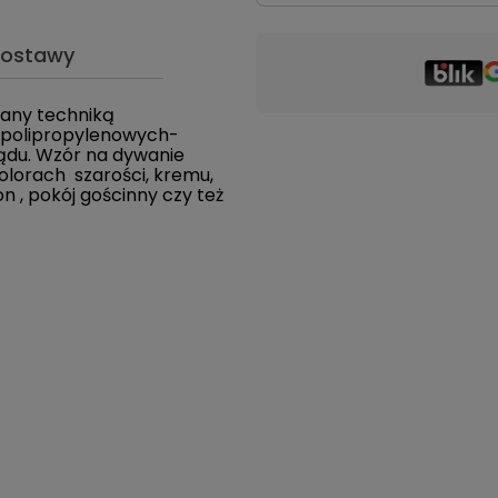
dostawy
any techniką
 polipropylenowych-
ądu. Wzór na dywanie
olorach szarości, kremu,
n , pokój gościnny czy też