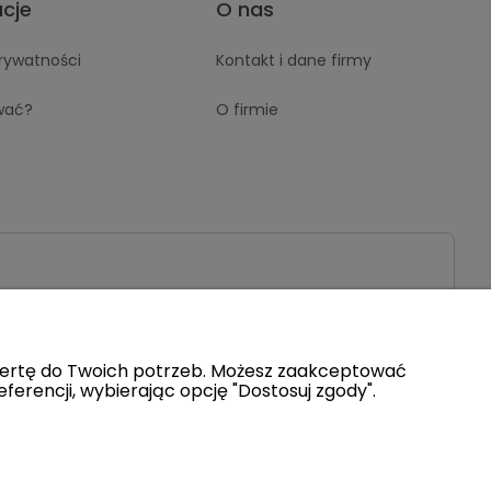
acje
O nas
prywatności
Kontakt i dane firmy
wać?
O firmie
ofertę do Twoich potrzeb. Możesz zaakceptować
ferencji, wybierając opcję "Dostosuj zgody".
Szablon Flex by
Ecommercy