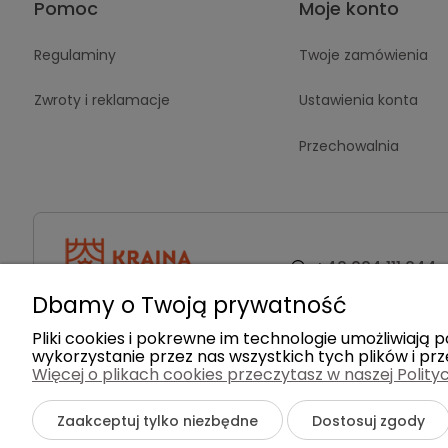
Pomoc
Moje konto
Regulaminy
Twoje zamówienia
Zwroty i reklamacje
Ustawienia konta
Przechowalnia
+48 884 111 844
Dbamy o Twoją prywatność
Pliki cookies i pokrewne im technologie umożliwiaj
wykorzystanie przez nas wszystkich tych plików i prz
Więcej o plikach cookies przeczytasz w naszej Polity
©2026 Wszelkie Prawa Zastrzeżone | Kraina Dywanó
Zaakceptuj tylko niezbędne
Dostosuj zgody