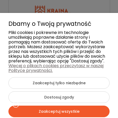
Dbamy o Twoją prywatność
Pliki cookies i pokrewne im technologie
+48 884 111 844
umożliwiają poprawne działanie strony i
Napisz do nas!
pomagają nam dostosować ofertę do Twoich
potrzeb. Możesz zaakceptować wykorzystanie
przez nas wszystkich tych plików i przejść do
sklepu lub dostosować użycie plików do swoich
preferencji, wybierając opcję "Dostosuj zgody".
©2026 Wszelkie Prawa Zastrzeżone | Kraina
Więcej o plikach cookies przeczytasz w naszej
Dywanów
Polityce prywatności.
Szablon Flex by
Ecommercy
Zaakceptuj tylko niezbędne
Dostosuj zgody
Pokaż pełną wersję strony
Zaakceptuj wszystkie
Sklep internetowy Shoper Premium